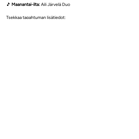
🎵 
Maanantai-ilta:
 Aili Järvelä Duo 
Tsekkaa tapahtuman lisätiedot: 
https://toivolanpiha.fi/toivolassa-tapahtuu/
Jaa tämä tapahtuma
Sähköposti
info@investoiitseesi.fi
Seuraa meitä somessa