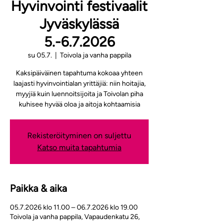
Hyvinvointi festivaalit
Jyväskylässä
5.-6.7.2026
su 05.7.
  |  
Toivola ja vanha pappila
Kaksipäiväinen tapahtuma kokoaa yhteen
laajasti hyvinvointialan yrittäjiä: niin hoitajia,
myyjiä kuin luennoitsijoita ja Toivolan piha
kuhisee hyvää oloa ja aitoja kohtaamisia
Rekisteröityminen on suljettu
Katso muita tapahtumia
Paikka & aika
05.7.2026 klo 11.00 – 06.7.2026 klo 19.00
Toivola ja vanha pappila, Vapaudenkatu 26,