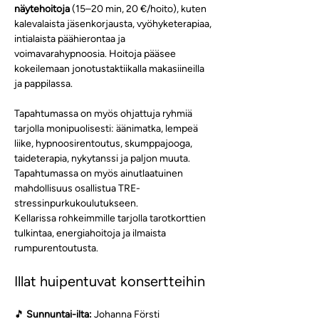
näytehoitoja
 (15–20 min, 20 €/hoito), kuten 
kalevalaista jäsenkorjausta, vyöhyketerapiaa, 
intialaista päähierontaa ja 
voimavarahypnoosia. Hoitoja pääsee 
kokeilemaan jonotustaktiikalla makasiineilla 
ja pappilassa.
Tapahtumassa on myös ohjattuja ryhmiä 
tarjolla monipuolisesti: äänimatka, lempeä 
liike, hypnoosirentoutus, skumppajooga, 
taideterapia, nykytanssi ja paljon muuta. 
Tapahtumassa on myös ainutlaatuinen 
mahdollisuus osallistua TRE-
stressinpurkukoulutukseen.
Kellarissa rohkeimmille tarjolla tarotkorttien 
tulkintaa, energiahoitoja ja ilmaista 
rumpurentoutusta.
Illat huipentuvat konsertteihin
🎵 
Sunnuntai-ilta:
 Johanna Försti 