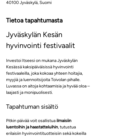
40100 Jyväskylä, Suomi
Tietoa tapahtumasta
Jyväskylän Kesän 
hyvinvointi festivaalit
Investoi Itseesi on mukana Jyväskylän 
Kesässä kaksipäiväisissä hyvinvointi 
festivaaleilla, joka kokoaa yhteen hoitajia, 
myyjiä ja luennoitsijoita Toivolan pihalle. 
Luvassa on aitoja kohtaamisia ja hyvää oloa – 
laajasti ja monipuolisesti.
Tapahtuman sisältö
Pitkin päivää voit osallistua 
ilmaisiin 
luentoihin ja haastatteluihin
, tutustua 
erilaisiin hyvinvointituotteisiin sekä kokeilla 