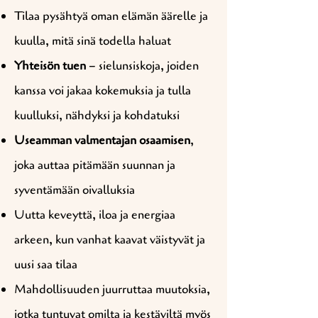
Tilaa pysähtyä oman elämän äärelle ja
kuulla, mitä sinä todella haluat
Yhteisön tuen
– sielunsiskoja, joiden
kanssa voi jakaa kokemuksia ja tulla
kuulluksi, nähdyksi ja kohdatuksi
Useamman valmentajan osaamisen
,
joka auttaa pitämään suunnan ja
syventämään oivalluksia
Uutta keveyttä, iloa ja energiaa
arkeen, kun vanhat kaavat väistyvät ja
uusi saa tilaa
Mahdollisuuden juurruttaa muutoksia,
jotka tuntuvat omilta ja kestäviltä myös