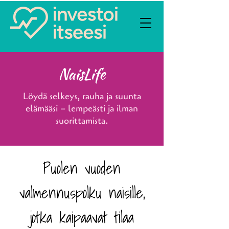
NaisLife
Löydä selkeys, rauha ja suunta
elämääsi – lempeästi ja ilman
suorittamista.
Puolen vuoden
valmennuspolku naisille,
jotka kaipaavat tilaa