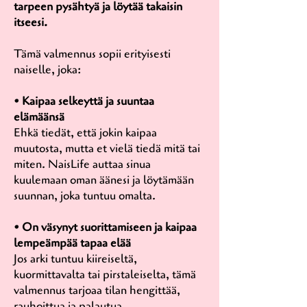
tarpeen pysähtyä ja löytää takaisin
itseesi.
Tämä valmennus sopii erityisesti
naiselle, joka:
• Kaipaa selkeyttä ja suuntaa
elämäänsä
Ehkä tiedät, että jokin kaipaa
muutosta, mutta et vielä tiedä mitä tai
miten. NaisLife auttaa sinua
kuulemaan oman äänesi ja löytämään
suunnan, joka tuntuu omalta.
• On väsynyt suorittamiseen ja kaipaa
lempeämpää tapaa elää
Jos arki tuntuu kiireiseltä,
kuormittavalta tai pirstaleiselta, tämä
valmennus tarjoaa tilan hengittää,
rauhoittua ja palautua.