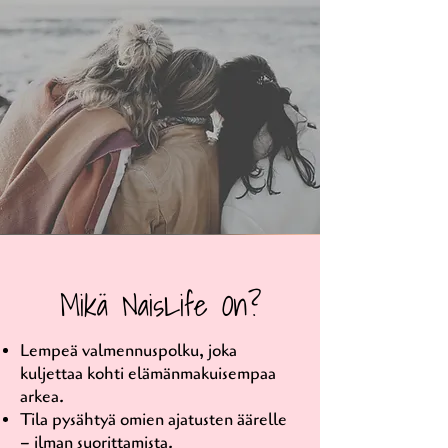
Mikä NaisLife On?
Lempeä valmennuspolku, joka
kuljettaa kohti elämänmakuisempaa
arkea.
Tila pysähtyä omien ajatusten äärelle
– ilman suorittamista.