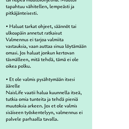
tapahtuu vähitellen, lempeästi ja
pitkäjänteisesti.
• Haluat tarkat ohjeet, säännöt tai
ulkoapäin annetut ratkaisut
Valmennus ei tarjoa valmiita
vastauksia, vaan auttaa sinua löytämään
omasi. Jos haluat jonkun kertovan
täsmälleen, mitä tehdä, tämä ei ole
oikea polku.
• Et ole valmis pysähtymään itsesi
äärelle
NaisLife vaatii halua kuunnella itseä,
tutkia omia tunteita ja tehdä pieniä
muutoksia arkeen. Jos et ole valmis
sisäiseen työskentelyyn, valmennus ei
palvele parhaalla tavalla.