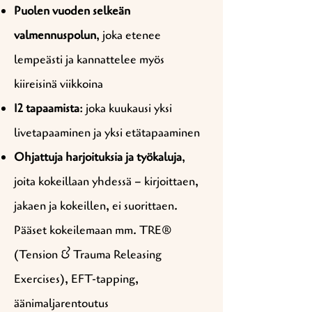
Puolen vuoden selkeän
valmennuspolun
, joka etenee
lempeästi ja kannattelee myös
kiireisinä viikkoina
12 tapaamista
: joka kuukausi yksi
livetapaaminen ja yksi etätapaaminen
Ohjattuja harjoituksia ja työkaluja
,
joita kokeillaan yhdessä – kirjoittaen,
jakaen ja kokeillen, ei suorittaen.
Pääset kokeilemaan mm.
TRE®
(Tension & Trauma Releasing
Exercises), EFT-tapping,
äänimaljarentoutus​