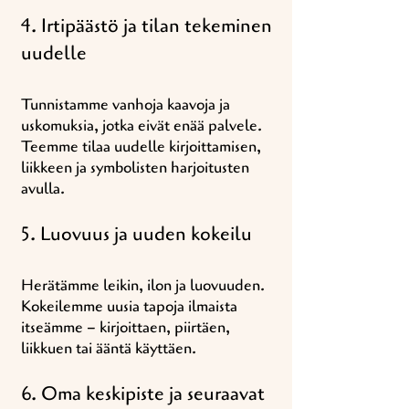
4. Irtipäästö ja tilan tekeminen
uudelle
Tunnistamme vanhoja kaavoja ja
uskomuksia, jotka eivät enää palvele.
Teemme tilaa uudelle kirjoittamisen,
liikkeen ja symbolisten harjoitusten
avulla.
5. Luovuus ja uuden kokeilu
Herätämme leikin, ilon ja luovuuden.
Kokeilemme uusia tapoja ilmaista
itseämme – kirjoittaen, piirtäen,
liikkuen tai ääntä käyttäen.
6. Oma keskipiste ja seuraavat