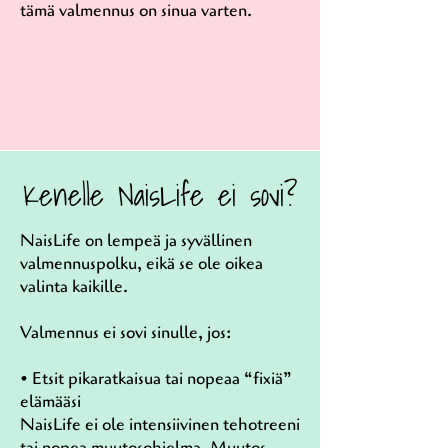
tämä valmennus on sinua varten.
Kenelle NaisLife ei sovi?
NaisLife on lempeä ja syvällinen
valmennuspolku, eikä se ole oikea
valinta kaikille.
Valmennus ei sovi sinulle, jos:
• Etsit pikaratkaisua tai nopeaa “fixiä”
elämääsi
NaisLife ei ole intensiivinen tehotreeni
tai nopea muutosohjelma. Muutos