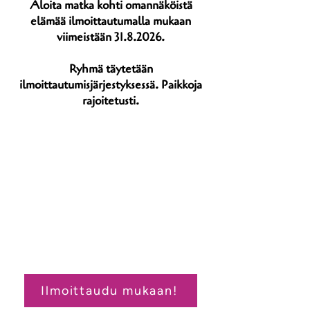
Aloita matka kohti omannäköistä
elämää ilmoittautumalla mukaan
viimeistään
31.8.2026
.
Ryhmä täytetään
ilmoittautumisjärjestyksessä. Paikkoja
rajoitetusti.
Ilmoittaudu mukaan!