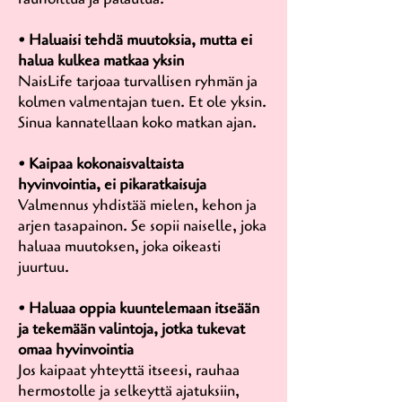
• Haluaisi tehdä muutoksia, mutta ei
halua kulkea matkaa yksin
NaisLife tarjoaa turvallisen ryhmän ja
kolmen valmentajan tuen. Et ole yksin.
Sinua kannatellaan koko matkan ajan.
• Kaipaa kokonaisvaltaista
hyvinvointia, ei pikaratkaisuja
Valmennus yhdistää mielen, kehon ja
arjen tasapainon. Se sopii naiselle, joka
haluaa muutoksen, joka oikeasti
juurtuu.
• Haluaa oppia kuuntelemaan itseään
ja tekemään valintoja, jotka tukevat
omaa hyvinvointia
Jos kaipaat yhteyttä itseesi, rauhaa
hermostolle ja selkeyttä ajatuksiin,