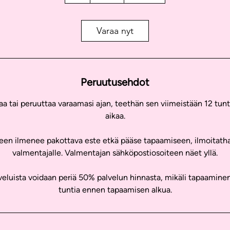
Varaa nyt
Peruutusehdot
a tai peruuttaa varaamasi ajan, teethän sen viimeistään 12 tun
aikaa.
een ilmenee pakottava este etkä pääse tapaamiseen, ilmoitatha
valmentajalle. Valmentajan sähköpostiosoiteen näet yllä.
lveluista voidaan periä 50% palvelun hinnasta, mikäli tapaaminen
tuntia ennen tapaamisen alkua.