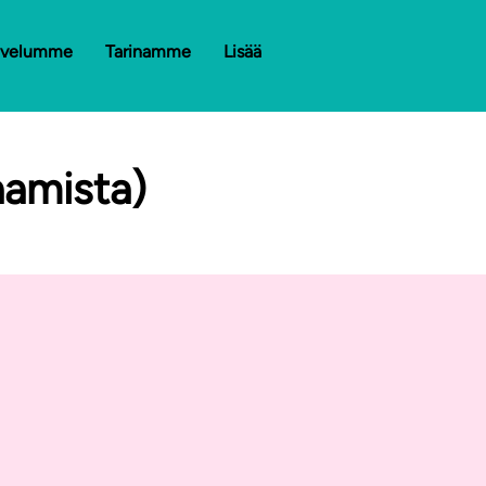
lvelumme
Tarinamme
Lisää
aamista)