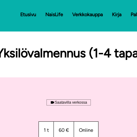
Etusivu
NaisLife
Verkkokauppa
Kirja
Pa
ksilövalmennus (1-4 tap
Saatavilla verkossa
60
euroa
1 t
1
60 €
Online