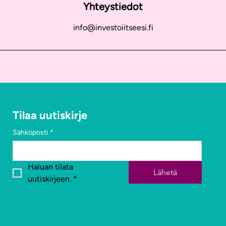
Yhteystiedot
info@investoiitseesi.fi
Tilaa uutiskirje
Sähköposti
*
Haluan tilata 
Lähetä
uutiskirjeen.
*