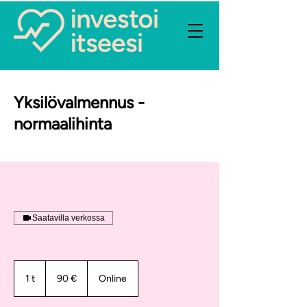
Yksilövalmennus -
normaalihinta
Saatavilla verkossa
90
euroa
1 t
1
90 €
Online