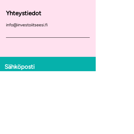
Yhteystiedot
info@investoiitseesi.fi
Sähköposti
info@investoiitseesi.fi
Seuraa meitä somessa
Tietosuojaseloste
Tilaa uutiskirje