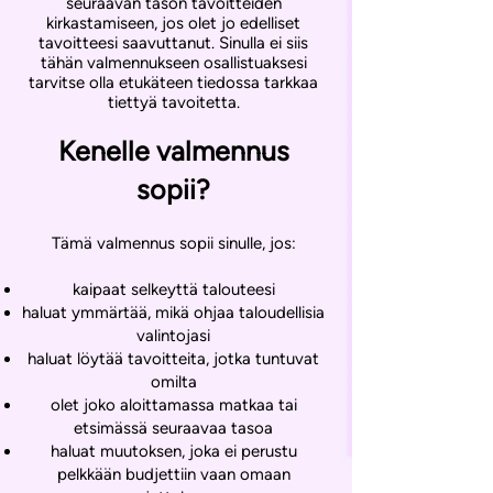
seuraavan tason tavoitteiden
kirkastamiseen, jos olet jo edelliset
tavoitteesi saavuttanut. Sinulla ei siis
tähän valmennukseen osallistuaksesi
tarvitse olla etukäteen tiedossa tarkkaa
tiettyä tavoitetta.
Kenelle valmennus
sopii?
Tämä valmennus sopii sinulle, jos:
kaipaat selkeyttä talouteesi
haluat ymmärtää, mikä ohjaa taloudellisia
valintojasi
haluat löytää tavoitteita, jotka tuntuvat
omilta
olet joko aloittamassa matkaa tai
etsimässä seuraavaa tasoa
haluat muutoksen, joka ei perustu
pelkkään budjettiin vaan omaan